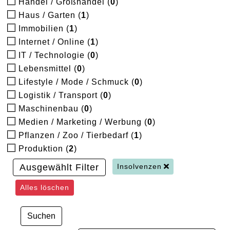
Handel / Großhandel (
0
)
Haus / Garten (
1
)
Immobilien (
1
)
Internet / Online (
1
)
IT / Technologie (
0
)
Lebensmittel (
0
)
Lifestyle / Mode / Schmuck (
0
)
Logistik / Transport (
0
)
Maschinenbau (
0
)
Medien / Marketing / Werbung (
0
)
Pflanzen / Zoo / Tierbedarf (
1
)
Produktion (
2
)
Ausgewählt Filter
Insolvenzen
Alles löschen
Suchen