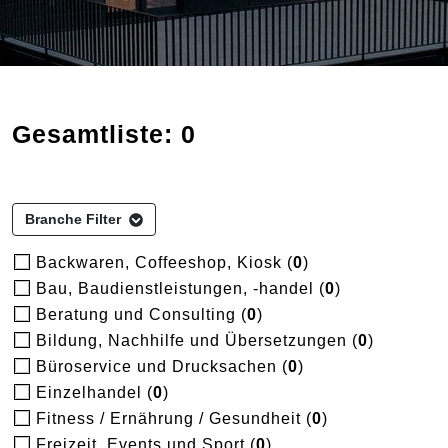
Gesamtliste: 0
Branche Filter
Backwaren, Coffeeshop, Kiosk (
0
)
Bau, Baudienstleistungen, -handel (
0
)
Beratung und Consulting (
0
)
Bildung, Nachhilfe und Übersetzungen (
0
)
Büroservice und Drucksachen (
0
)
Einzelhandel (
0
)
Fitness / Ernährung / Gesundheit (
0
)
Freizeit, Events und Sport (
0
)