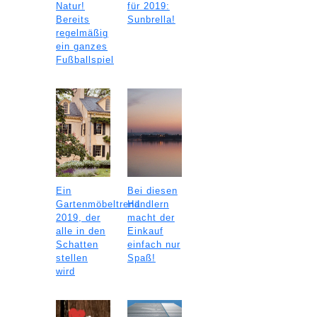
Natur!
für 2019:
Bereits
Sunbrella!
regelmäßig
ein ganzes
Fußballspiel
Ein
Bei diesen
Gartenmöbeltrend
Händlern
2019, der
macht der
alle in den
Einkauf
Schatten
einfach nur
stellen
Spaß!
wird