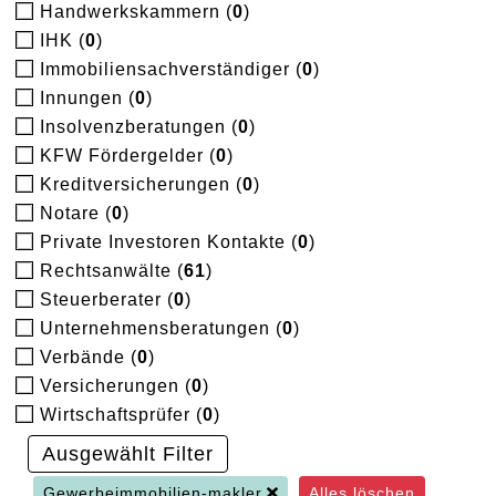
Handwerkskammern (
0
)
IHK (
0
)
Immobiliensachverständiger (
0
)
Innungen (
0
)
Insolvenzberatungen (
0
)
KFW Fördergelder (
0
)
Kreditversicherungen (
0
)
Notare (
0
)
Private Investoren Kontakte (
0
)
Rechtsanwälte (
61
)
Steuerberater (
0
)
Unternehmensberatungen (
0
)
Verbände (
0
)
Versicherungen (
0
)
Wirtschaftsprüfer (
0
)
Ausgewählt Filter
Gewerbeimmobilien-makler
Alles löschen