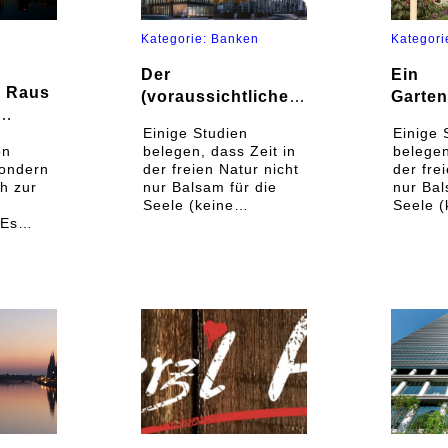
Kategorie: Banken
Kategori
Der
Ein
: Raus
(voraussichtliche)
Garte
Champion für
2019, d
Einige Studien
Einige 
lmäßig
2019: Sunbrella!
den Sc
on
belegen, dass Zeit in
belegen
stelle
sondern
der freien Natur nicht
der fre
h zur
nur Balsam für die
nur Bal
Seele (keine
Seele (
 Es
Überraschung),
Überra
sondern ebenso gut
sonder
e
für die Gesundheit ist
für die
– und dabei nicht nur
– und d
rden
für die Vorbeugung
für die
gar von
von Krankheiten,
von Kra
n in
sondern besonders
sonder
auch zur Heilung von
auch zu
Die
Beschwerden! Es
Beschw
u
erscheint
erschei
möglicherweise
möglic
nd
kurios, aber in
kurios,
dabei
Schottland werden
Schott