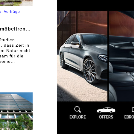
e: Verträge
nmöbeltrend
er alle in
Studien
hatten
, dass Zeit in
n wird
ien Natur nicht
sam für die
keine
schung),
n ebenso gut
 Gesundheit ist
abei nicht nur
 Vorbeugung
nkheiten,
n besonders
r Heilung von
erden! Es
nt
herweise
 aber in
land werden