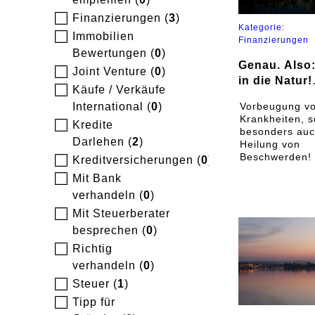
Finanzierungen (
3
)
Kategorie:
Immobilien
Finanzierungen
Bewertungen (
0
)
Genau. Also
Joint Venture (
0
)
in die Natur!
Käufe / Verkäufe
Bereits rege
International (
0
)
Vorbeugung v
ein ganzes
Krankheiten, 
Kredite
Fußballspiel
besonders auc
Darlehen (
2
)
Heilung von
Beschwerden!
Kreditversicherungen (
0
)
erscheint
Mit Bank
möglicherweis
verhandeln (
0
)
kurios, aber in
Schottland we
Mit Steuerberater
neuerdings so
besprechen (
0
)
Ärzten “Stunde
der Natur”
Richtig
verschrieben. 
verhandeln (
0
)
Liste der so z
Steuer (
1
)
behandelnden
Krankheiten u
Tipp für
Symptome ist 