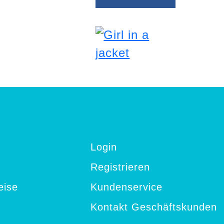
es nur hoffen!
er eigene
 jedoch auch
in gesund und
ch machen
räsentieren
 paar
möbeltrends,
2019 angesagt
erden.Der
sichtliche)
on für 2019:
la!
Login
Registrieren
eise
Kundenservice
Kontakt Geschäftskunden